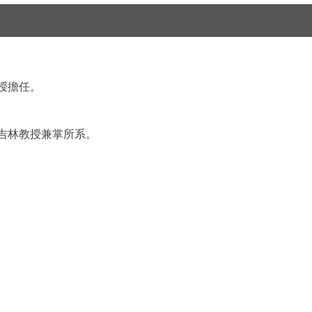
授擔任。
王吉林教授兼掌所系。