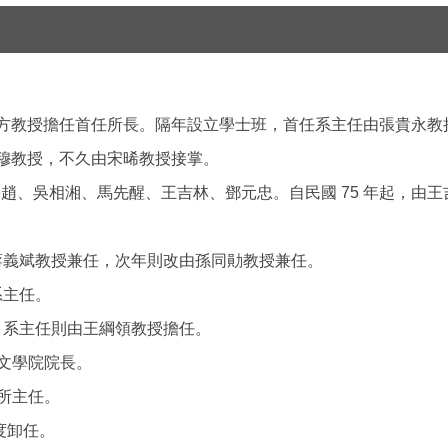
東方教授擔任首任所長。隔年設立學士班，首任系主任由張貴永教
錢穆教授，不久由宋晞教授接掌。
趙、吳相湘、馬先醒、王吉林、鄧元忠。自民國 75 年起，由
蔣義斌教授兼任，次年則改由孫同勛教授兼任。
系主任。
，系主任則由王綱領教授擔任。
文學院院長。
所主任。
度卸任。