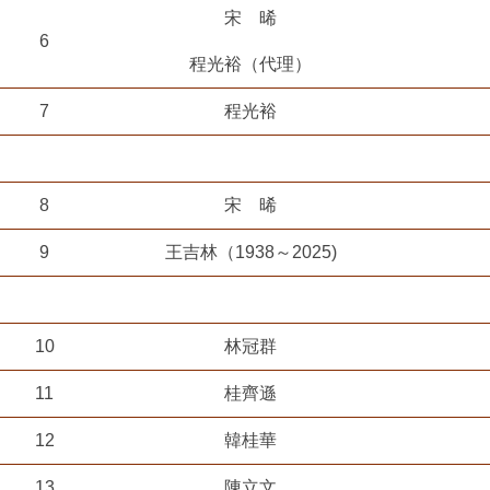
宋 晞
6
程光裕（代理）
7
程光裕
8
宋 晞
9
王吉林（1938～2025)
10
林冠群
11
桂齊遜
12
韓桂華
13
陳立文