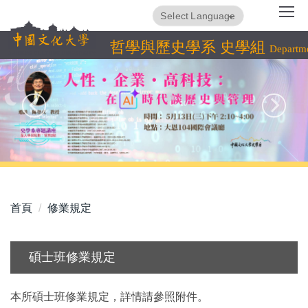
跳
Translate
Powered by
到
主
哲學與歷史學系 史學組
Departme
要
內
容
區
首頁
修業規定
碩士班修業規定
本所碩士班修業規定，詳情請參照附件。