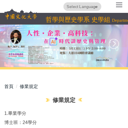
跳
Translate
Powered by
到
主
哲學與歷史學系 史學組
Departme
要
內
容
區
首頁
修業規定
修業規定
1.畢業學分
博士班：24學分