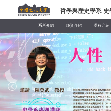
跳
哲學與歷史學系 史
到
主
要
系所介紹
師資介紹
課程介紹
內
容
區