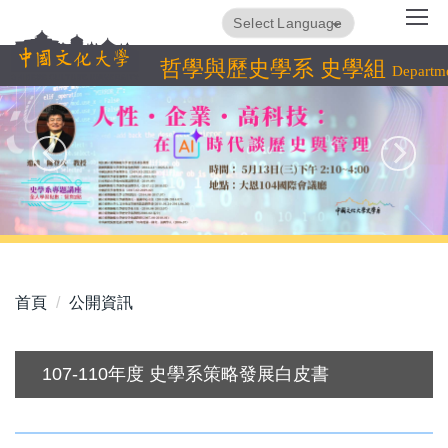
跳
Translate
Powered by
到
主
哲學與歷史學系 史學組
Departme
要
內
容
區
首頁
公開資訊
107-110年度 史學系策略發展白皮書