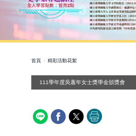
首頁
精彩活動花絮
111學年度吳蕙年女士獎學金頒獎會