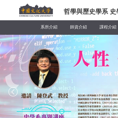
跳
哲學與歷史學系 史
到
主
要
系所介紹
師資介紹
課程介紹
內
容
區