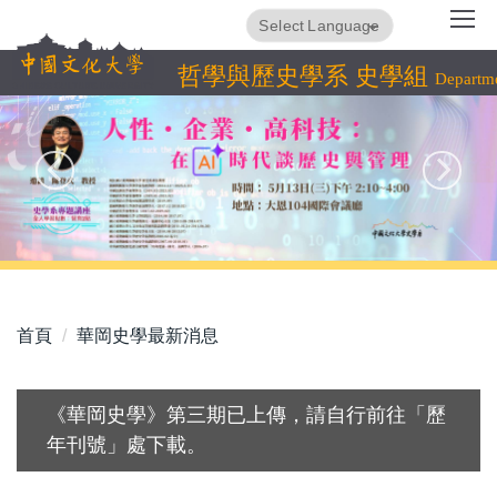
跳
Translate
Powered by
到
主
哲學與歷史學系 史學組
Departme
要
內
容
區
首頁
華岡史學最新消息
《華岡史學》第三期已上傳，請自行前往「歷
年刊號」處下載。