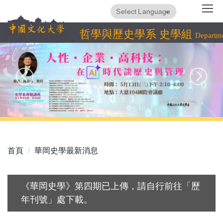
跳
Translate
Powered by
到
主
哲學與歷史學系 史學組
Departme
要
內
容
區
首頁
華岡史學最新消息
《華岡史學》第四期已上傳，請自行前往「歷
年刊號」處下載。