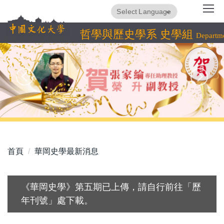
跳
Translate
Powered by
到
主
哲學與歷史學系 史學組
Departme
要
內
容
區
首頁
華岡史學最新消息
《華岡史學》第五期已上傳，請自行前往「歷
年刊號」處下載。