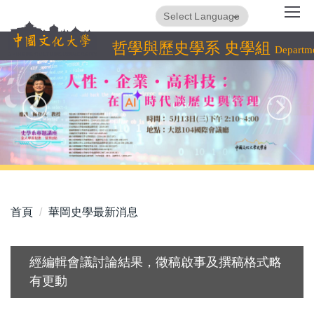
跳
Translate
Powered by
到
主
哲學與歷史學系 史學組
Departme
要
內
容
區
首頁
華岡史學最新消息
經編輯會議討論結果，徵稿啟事及撰稿格式略
有更動