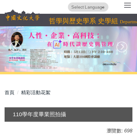
跳
Translate
Powered by
到
主
哲學與歷史學系 史學組
Departme
要
內
容
區
首頁
精彩活動花絮
110學年度畢業照拍攝
瀏覽數:
698