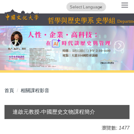
跳
Translate
Powered by
到
主
哲學與歷史學系 史學組
Departme
要
內
容
區
首頁
相關課程影音
連啟元教授-中國歷史文物課程簡介
瀏覽數:
1477