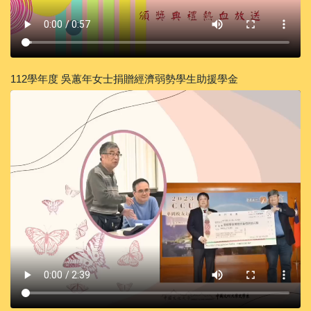
112學年度 吳蕙年女士捐贈經濟弱勢學生助援學金