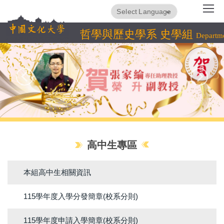
跳
Translate
Powered by
到
主
哲學與歷史學系 史學組
Departme
要
內
容
區
高中生專區
本組高中生相關資訊
115學年度入學分發簡章(校系分則)
115學年度申請入學簡章(校系分則)