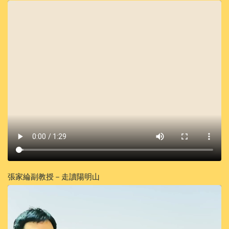
張家綸副教授－走讀陽明山