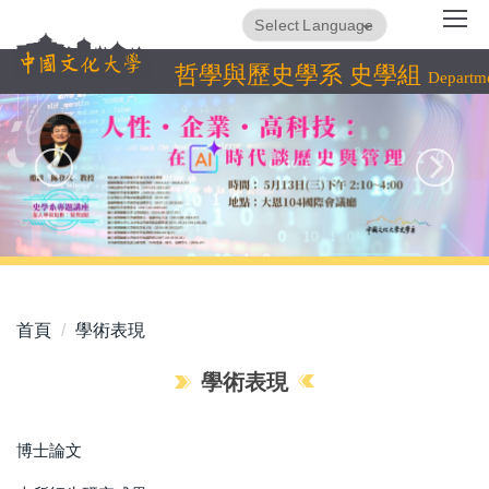
跳
Translate
Powered by
到
主
哲學與歷史學系 史學組
Departme
要
內
容
區
首頁
學術表現
學術表現
博士論文