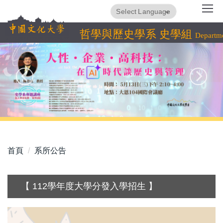
跳
Translate
Powered by
到
主
哲學與歷史學系 史學組
Departme
要
內
容
區
首頁
系所公告
【 112學年度大學分發入學招生 】