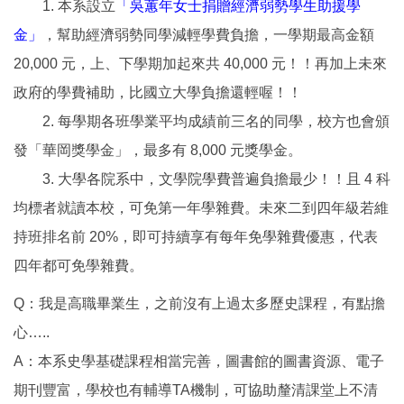
1. 本系設立
「吳蕙年女士捐贈經濟弱勢學生助援學
金」
，幫助經濟弱勢同學減輕學費負擔，一學期最高金額
20,000 元，上、下學期加起來共 40,000 元！！再加上未來
政府的學費補助，比國立大學負擔還輕喔！！
2. 每學期各班學業平均成績前三名的同學，校方也會頒
發「華岡獎學金」，最多有 8,000 元獎學金。
3. 大學各院系中，文學院學費普遍負擔最少！！且 4 科
均標者就讀本校，可免第一年學雜費。未來二到四年級若維
持班排名前 20%，即可持續享有每年免學雜費優惠，代表
四年都可免學雜費。
Q：我是高職畢業生，之前沒有上過太多歷史課程，有點擔
心…..
A：本系史學基礎課程相當完善，圖書館的圖書資源、電子
期刊豐富，學校也有輔導TA機制，可協助釐清課堂上不清