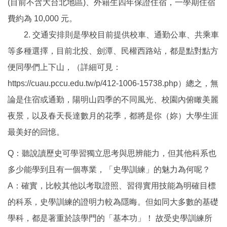
(目前不含大台北地區)、外籍生四年保證住宿，一學期住宿
費約為 10,000 元。
2. 交通安排則是學校目前提供校車、通勤公車、共乘車
等多種選擇，目前北投、劍潭、民權西路站，都是點對點方
便同學們上下山，（詳細可見：
https://cuau.pccu.edu.tw/p/412-1006-15738.php）總之，無
論是住宿或通勤，陽明山四季的不同風光、校園內俯瞰美麗
夜景，以及春天長達數月的花季，都將是你（妳）大學生涯
最美好的回憶。
Q：聽說讀歷史可學習獨立思考與思辨能力，但其他科系也
多少能學到且有一個專業，「史學訓練」的魅力為何呢？
A：確實，比較其他以考取證照、習得實用技能為明確目標
的科系，史學訓練的證明力較為隱晦。但如同大多數的基礎
學科，都是著重於該學門的「基本功」！ 故受史學訓練所