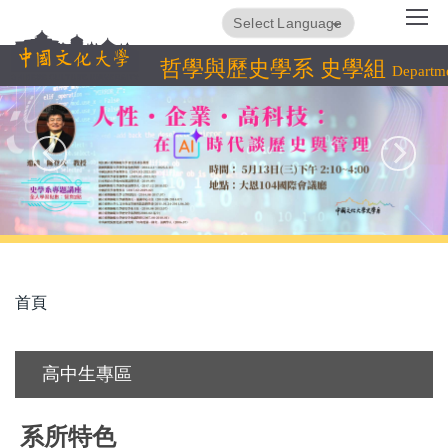
跳
Translate
Powered by
到
主
哲學與歷史學系 史學組
Departme
要
內
容
區
首頁
高中生專區
系所特色