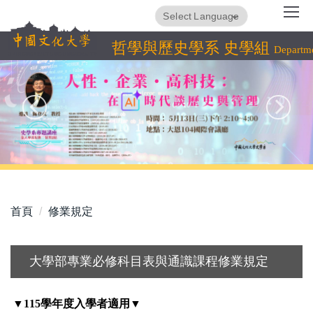
跳
Translate
Powered by
到
主
哲學與歷史學系 史學組
Departme
要
內
容
區
首頁
修業規定
大學部專業必修科目表與通識課程修業規定
▼115學年度入學者適用▼